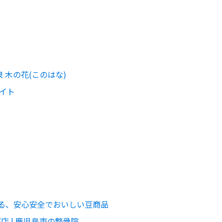
 木の花(このはな)
イト
れる、安心安全でおいしい豆商品
店 | 鹿児島市の整骨院