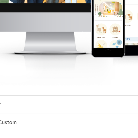
せ
 Custom