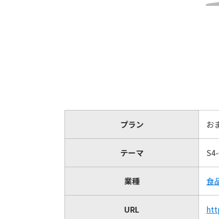
プラン
お
テーマ
S4
業種
食
URL
htt