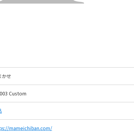
まかせ
-003 Custom
品
ps://mameichiban.com/