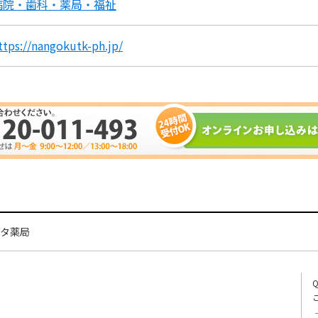
病院・歯科・薬局・福祉
ttps://nangokutk-ph.jp/
タ薬局