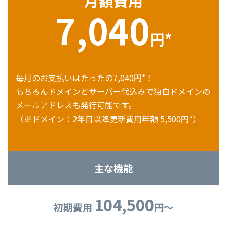
月額費用
7,040
円*
毎月のお支払いはたったの7,040円*！
もちろんドメインとサーバー代込みで独自ドメインの
メールアドレスも発行可能です。
（※ドメイン：2年目以降更新費用年額 5,500円*）
主な機能
104,500
初期費用
円〜