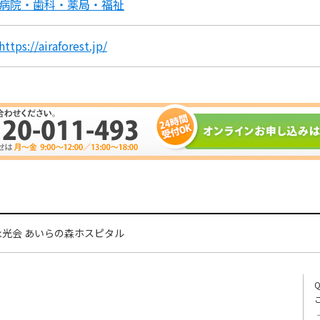
病院・歯科・薬局・福祉
https://airaforest.jp/
永光会 あいらの森ホスピタル