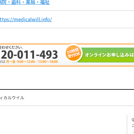
病院・歯科・薬局・福祉
ttps://medicalwill.info/
ィカルウイル