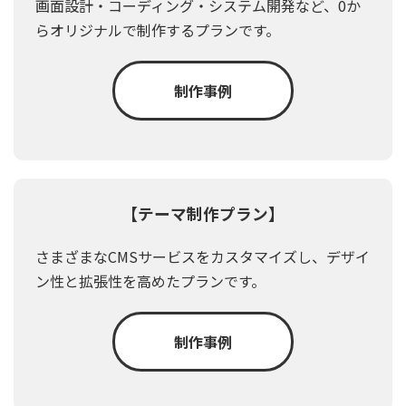
画面設計・コーディング・システム開発など、0か
らオリジナルで制作するプランです。
制作事例
【テーマ制作プラン】
さまざまなCMSサービスをカスタマイズし、デザイ
ン性と拡張性を高めたプランです。
制作事例