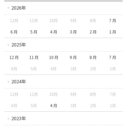
2026年
12月
11月
10月
9月
8月
7 月
6 月
5 月
4 月
3 月
2 月
1 月
2025年
12 月
11 月
10 月
9 月
8 月
7 月
6月
5月
4月
3月
2月
1月
2024年
12月
11月
10月
9月
8月
7月
6月
5月
4 月
3月
2月
1月
2023年