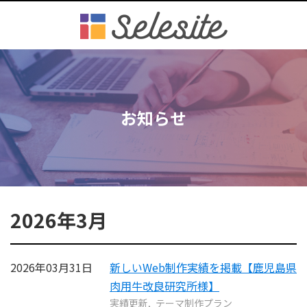
お知らせ
2026年3月
2026年03月31日
新しいWeb制作実績を掲載【鹿児島県
肉用牛改良研究所様】
実績更新
テーマ制作プラン