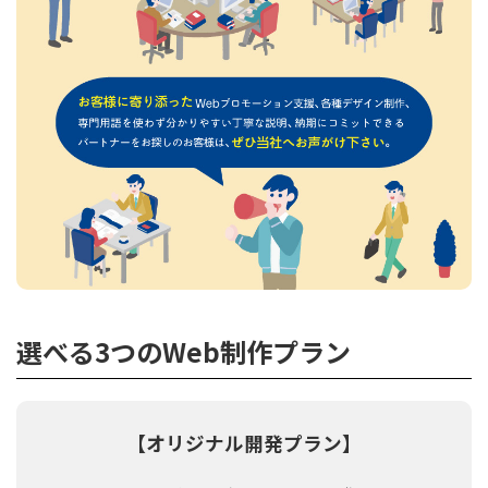
選べる3つのWeb制作プラン
【オリジナル開発プラン】