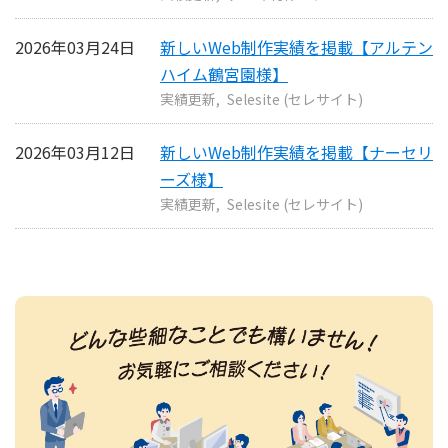
2026年03月24日
新しいWeb制作実績を掲載【アルテン
ハイム鶴宮園様】
実績更新
Selesite (セレサイト)
2026年03月12日
新しいWeb制作実績を掲載【ナーセリ
ーズ様】
実績更新
Selesite (セレサイト)