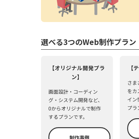
選べる3つのWeb制作プラン
【オリジナル開発プラ
【テ
ン】
さま
をカ
画面設計・コーディン
イン
グ・システム開発など、
プラ
0からオリジナルで制作
するプランです。
制作事例