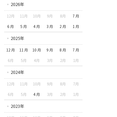
2026年
12月
11月
10月
9月
8月
7 月
6 月
5 月
4 月
3 月
2 月
1 月
2025年
12 月
11 月
10 月
9 月
8 月
7 月
6月
5月
4月
3月
2月
1月
2024年
12月
11月
10月
9月
8月
7月
6月
5月
4 月
3月
2月
1月
2023年