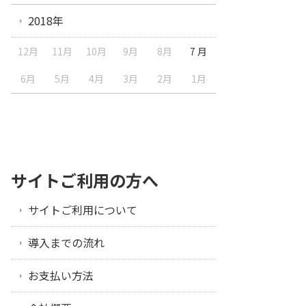
2018年
12月
11月
10月
9月
8月
7 月
6月
5月
4月
3月
2月
1月
サイトご利用の方へ
サイトご利用について
導入までの流れ
お支払い方法