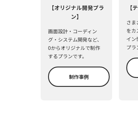
【オリジナル開発プラ
【テ
ン】
さま
をカ
画面設計・コーディン
イン
グ・システム開発など、
プラ
0からオリジナルで制作
するプランです。
制作事例