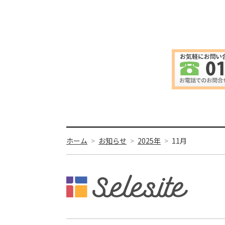
ホーム
お知らせ
2025年
11月