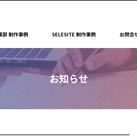
業部 制作事例
SELESITE 制作事例
お問合
お知らせ