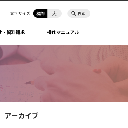
大
標準
文字サイズ
検索
せ・資料請求
操作マニュアル
アーカイブ