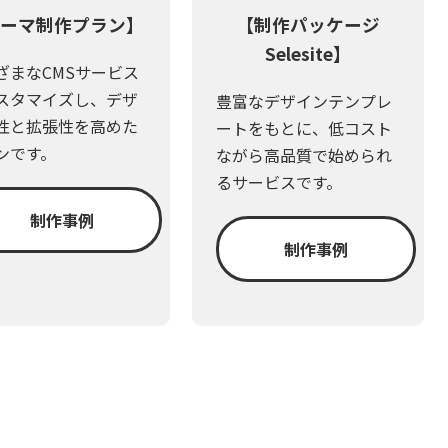
ーマ制作プラン】
【制作パッケージ
Selesite】
ざまなCMSサービス
スタマイズし、デザ
豊富なデザインテンプレ
性と拡張性を高めた
ートをもとに、低コスト
ンです。
ながら高品質で始められ
るサービスです。
制作事例
制作事例