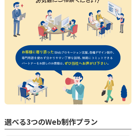
選べる3つのWeb制作プラン