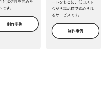
性と拡張性を高めた
ートをもとに、低コスト
ンです。
ながら高品質で始められ
るサービスです。
制作事例
制作事例