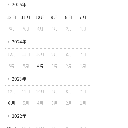
2025年
12 月
11 月
10 月
9 月
8 月
7 月
6月
5月
4月
3月
2月
1月
2024年
12月
11月
10月
9月
8月
7月
6月
5月
4 月
3月
2月
1月
2023年
12月
11月
10月
9月
8月
7月
6 月
5月
4月
3月
2月
1月
2022年