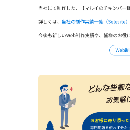
当社にて制作した、【マルイのチキンバー様
詳しくは、
当社の制作実績一覧（Selesite
今後も新しいWeb制作実績や、皆様のお役
Web