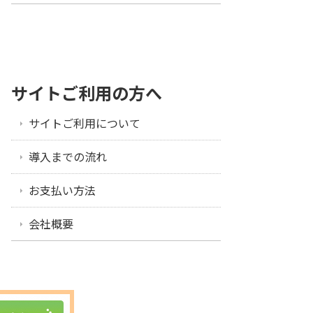
サイトご利用の方へ
サイトご利用について
導入までの流れ
お支払い方法
会社概要