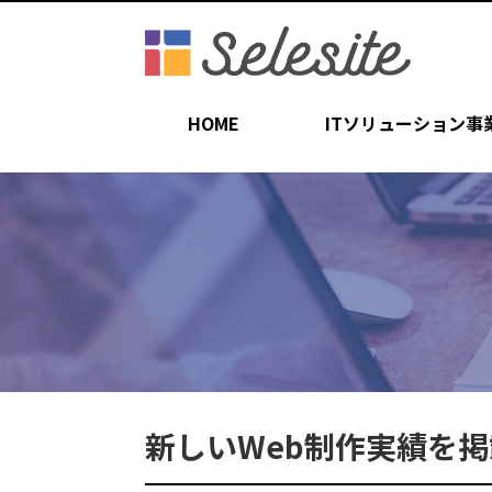
HOME
ITソリューション事
新しいWeb制作実績を