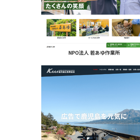
NPO法人 若あゆ作業所